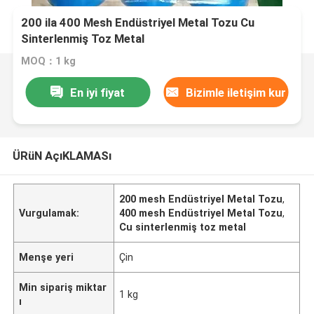
200 ila 400 Mesh Endüstriyel Metal Tozu Cu
Sinterlenmiş Toz Metal
MOQ：1 kg
En iyi fiyat
Bizimle iletişim kur
ÜRüN AçıKLAMASı
200 mesh Endüstriyel Metal Tozu
,
Vurgulamak:
400 mesh Endüstriyel Metal Tozu
,
Cu sinterlenmiş toz metal
Menşe yeri
Çin
Min sipariş miktar
1 kg
ı