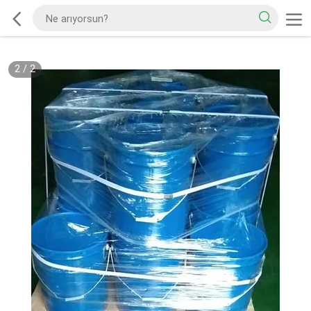
2
/
2