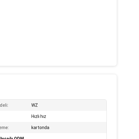
deli:
WZ
Hızlı hız
eme:
kartonda
t bıçağı ODM
,