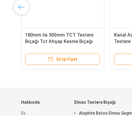
180mm ila 500mm TCT Testere
Kanal A
Bıçağı Tct Ahşap Kesme Bıçağı
Tester
Ripleme İçin
En Iyi Fiyat
Hakkında
Elmas Testere Bıçağı
Ev
Alsphite Beton Elmas Seg
Ürünler
Bıçağı Mermer Kesme
SG Gösterisi
Segmenti 21 300mm