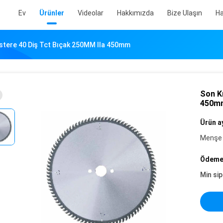
Ev
Ürünler
Videolar
Hakkımızda
Bize Ulaşın
Ha
stere 40 Diş Tct Bıçak 250MM Ila 450mm
Son K
450m
Ürün ay
Menşe 
Ödeme 
Min sip