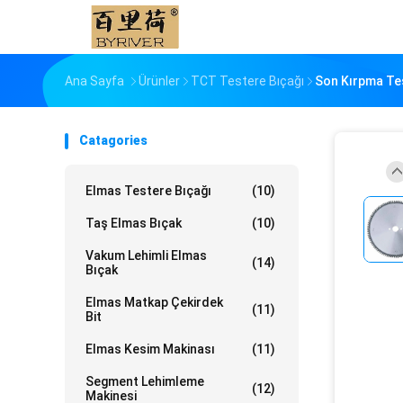
Ana Sayfa
Ürünler
TCT Testere Bıçağı
Son Kırpma Te
Catagories
Elmas Testere Bıçağı
(10)
Taş Elmas Bıçak
(10)
Vakum Lehimli Elmas
(14)
Bıçak
Elmas Matkap Çekirdek
(11)
Bit
Elmas Kesim Makinası
(11)
Segment Lehimleme
(12)
Makinesi