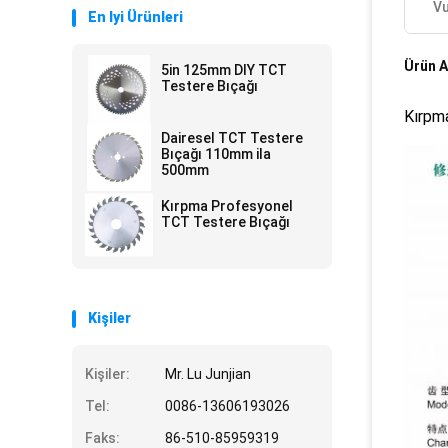
Vu
En Iyi Ürünleri
Ürün A
5in 125mm DIY TCT
Testere Bıçağı
Kırpma
Dairesel TCT Testere
Bıçağı 110mm ila
500mm
Kırpma Profesyonel
TCT Testere Bıçağı
Kişiler
Kişiler:
Mr. Lu Junjian
Tel:
0086-13606193026
Faks:
86-510-85959319