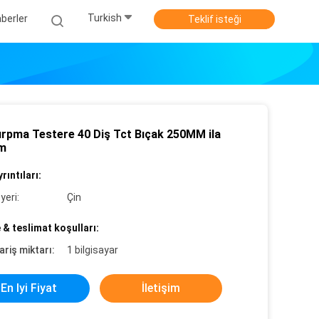
Turkish
berler
Teklif isteği
ırpma Testere 40 Diş Tct Bıçak 250MM ila
m
rıntıları:
yeri:
Çin
& teslimat koşulları:
ariş miktarı:
1 bilgisayar
En Iyi Fiyat
İletişim