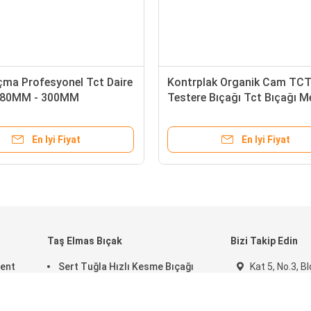
çma Profesyonel Tct Daire
Kontrplak Organik Cam TC
e 80MM - 300MM
Testere Bıçağı Tct Bıçağı M
İçin 200mm - 300mm
En Iyi Fiyat
En Iyi Fiyat
Taş Elmas Bıçak
Bizi Takip Edin
ment
Sert Tuğla Hızlı Kesme Bıçağı
Kat 5, No.3, B
Hızlı Kesim Mermer Bıçak Seg
Park, No.58, X
Genişliği 2.1mm 500mm