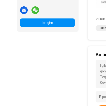
Etiket:
İletişim
500m
Bu ü
İlg
gönd
Teş
Cev