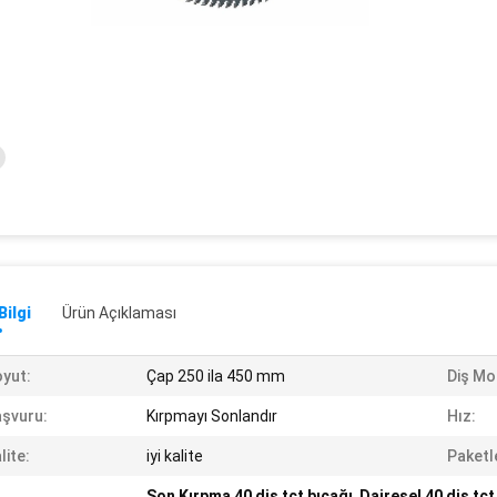
Bilgi
Ürün Açıklaması
yut:
Çap 250 ila 450 mm
Diş Mo
şvuru:
Kırpmayı Sonlandır
Hız:
lite:
iyi kalite
Paketl
Son Kırpma 40 diş tct bıçağı
,
Dairesel 40 diş tc