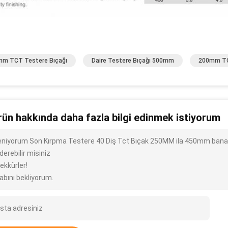
m TCT Testere Bıçağı
Daire Testere Bıçağı 500mm
200mm TC
rün hakkında daha fazla bilgi edinmek istiyorum
ileniyorum Son Kırpma Testere 40 Diş Tct Bıçak 250MM ila 450mm bana tü
erebilir misiniz
ekkürler!
abını bekliyorum.