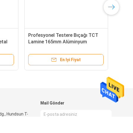
T
Profesyonel Testere Bıçağı TCT
etal
Lamine 165mm Alüminyum
Testere Bıçağı
En Iyi Fiyat
Mail Gönder
ldg., Hundsun T-
iuxi Yolu, Binhu,