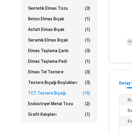
Sentetik Elmas Tozu
(3)
Beton Elmas Bıçak
(1)
Asfalt Elmas Bıçak
(1)
Seramik Elmas Bıçak
(1)
Elmas Taşlama Çarkı
(3)
Elmas Taşlama Pedi
(1)
Elmas Tel Testere
(3)
Testere Bıçağı Boşlukları
(3)
Detay 
TCT Testere Bıçağı
(15)
Bo
Endüstriyel Metal Tozu
(2)
Ba
Grafit Kalıpları
(1)
Ka